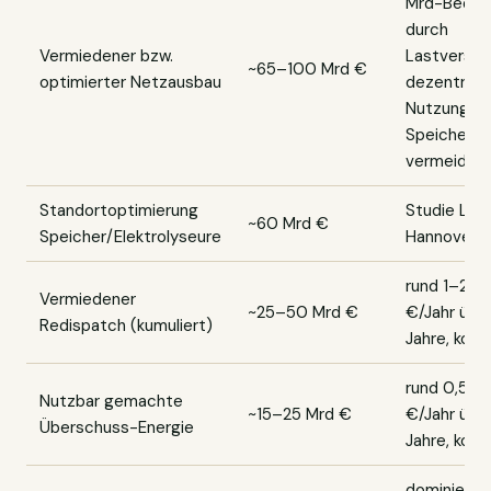
Mrd-Bedar
durch
Vermiedener bzw.
Lastversch
~65–100 Mrd €
optimierter Netzausbau
dezentrale
Nutzung u
Speicher
vermeidbar
Standortoptimierung
Studie Leib
~60 Mrd €
Speicher/Elektrolyseure
Hannover /
rund 1–2 M
Vermiedener
~25–50 Mrd €
€/Jahr übe
Redispatch (kumuliert)
Jahre, kons
rund 0,5–1
Nutzbar gemachte
~15–25 Mrd €
€/Jahr übe
Überschuss-Energie
Jahre, kons
dominiert 